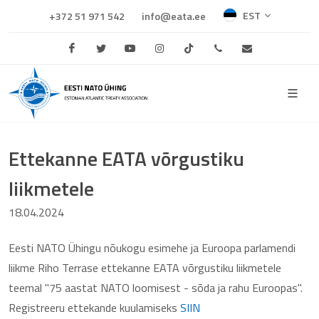
EST
+372 51 971 542
info@eata.ee
Facebook
Twitter
Youtube
Instagram
TikTok
+372 684 0681
info@eata.e
Ettekanne EATA võrgustiku
liikmetele
18.04.2024
Eesti NATO Ühingu nõukogu esimehe ja Euroopa parlamendi
liikme Riho Terrase ettekanne EATA võrgustiku liikmetele
teemal "75 aastat NATO loomisest - sõda ja rahu Euroopas".
Registreeru ettekande kuulamiseks
SIIN