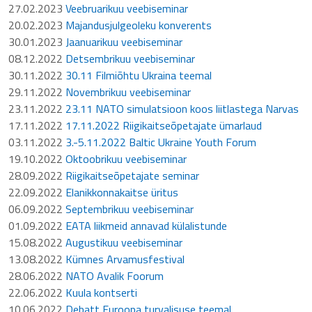
27.02.2023
Veebruarikuu veebiseminar
20.02.2023
Majandusjulgeoleku konverents
30.01.2023
Jaanuarikuu veebiseminar
08.12.2022
Detsembrikuu veebiseminar
30.11.2022
30.11 Filmiõhtu Ukraina teemal
29.11.2022
Novembrikuu veebiseminar
23.11.2022
23.11 NATO simulatsioon koos liitlastega Narvas
17.11.2022
17.11.2022 Riigikaitseõpetajate ümarlaud
03.11.2022
3.-5.11.2022 Baltic Ukraine Youth Forum
19.10.2022
Oktoobrikuu veebiseminar
28.09.2022
Riigikaitseõpetajate seminar
22.09.2022
Elanikkonnakaitse üritus
06.09.2022
Septembrikuu veebiseminar
01.09.2022
EATA liikmeid annavad külalistunde
15.08.2022
Augustikuu veebiseminar
13.08.2022
Kümnes Arvamusfestival
28.06.2022
NATO Avalik Foorum
22.06.2022
Kuula kontserti
10.06.2022
Debatt Euroopa turvalisuse teemal