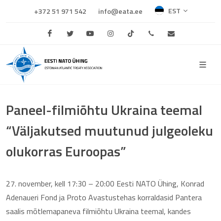
EST
+372 51 971 542
info@eata.ee
Facebook
Twitter
Youtube
Instagram
TikTok
+372 684 0681
info@eata.e
Paneel-filmiõhtu Ukraina teemal
“Väljakutsed muutunud julgeoleku
olukorras Euroopas”
27. november, kell 17:30 – 20:00 Eesti NATO Ühing, Konrad
Adenaueri Fond ja Proto Avastustehas korraldasid Pantera
saalis mõtlemapaneva filmiõhtu Ukraina teemal, kandes