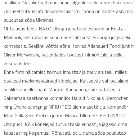
pealkirja “Väljakutsed muutunud julgeoleku olukorras Euroopas”.
Üritusel tutvustati dokumentaalfilmi “Sõda on naiste asi”, mis
puudutas sõda Ukrainas.
Õhtu avas Eesti NATO Ühingu juhatuse esinaine pr Krista
Mulenok, kes rõhutas sündmuse tähtsust Euroopa julgeoleku
kontekstis. Seejärel võttis sõna Konrad Adenaueri Fondi juht hr
Oliver Morwinsky, väljendades toetust filmiõhtule ja selle
eesmärkidele.
Enne filmi näitamist toimus innustav ja hariv arutelu, milles
osalesid märkimisväärsed kõnelejad: Kaitseväe vahipataljoni
pealik kolonelleitnant Margot Künnapuu, kaitseatašee ja
Saksamaa saatkonna komandör Harald Nikolaus Krempchen
ning Ühendkuningriigi NFIU (TBC) ülema asetäitja, komandör
Mike Gallagher. Arutelu juhtis Marica Lillemets Eesti NATO
Ühingust. Kõik kõnelejad tutvustasid ennast ja jagasid oma
tausta ning kogemusi. Rõhutati, et Ukraina sõda puudutab