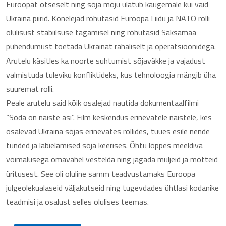
Euroopat otseselt ning sõja mõju ulatub kaugemale kui vaid
Ukraina piirid. Kõnelejad rõhutasid Euroopa Liidu ja NATO rolli
olulisust stabiilsuse tagamisel ning rõhutasid Saksamaa
pühendumust toetada Ukrainat rahaliselt ja operatsioonidega.
Arutelu käsitles ka noorte suhtumist sõjaväkke ja vajadust
valmistuda tuleviku konfliktideks, kus tehnoloogia mängib üha
suuremat rolli.
Peale arutelu said kõik osalejad nautida dokumentaalfilmi
“Sõda on naiste asi”. Film keskendus erinevatele naistele, kes
osalevad Ukraina sõjas erinevates rollides, tuues esile nende
tunded ja läbielamised sõja keerises. Õhtu lõppes meeldiva
võimalusega omavahel vestelda ning jagada muljeid ja mõtteid
üritusest. See oli oluline samm teadvustamaks Euroopa
julgeolekualaseid väljakutseid ning tugevdades ühtlasi kodanike
teadmisi ja osalust selles olulises teemas.